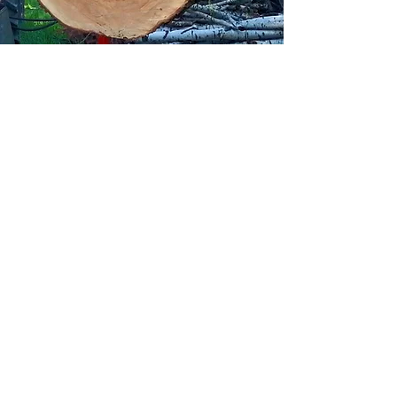
Vereinbaren Sie
jetzt Ihren
persönlichen
Beratungstermi
n
Tel:
+43 650 212 01 72
Email:
holz@matthiasbauer.at