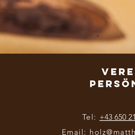
Vere
persö
Tel:
+43 650 2
Email:
holz@matth