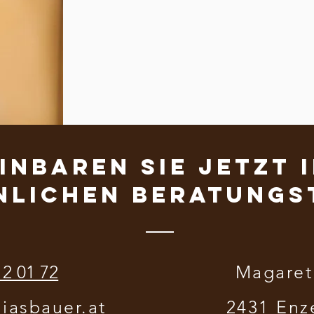
inbaren Sie jetzt 
nlichen Beratungs
12 01 72
Magaret
iasbauer.at
2431 Enz